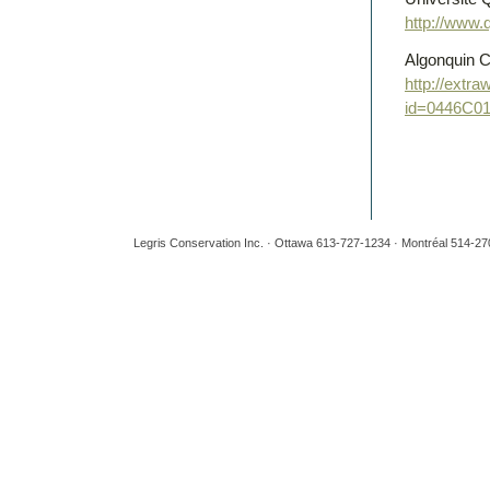
http://www.
Algonquin 
http://extr
id=0446C
Legris Conservation Inc. · Ottawa 613-727-1234 · Montréal 514-2